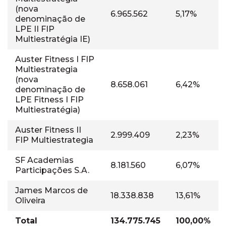
(nova
6.965.562
5,17%
denominação de
LPE II FIP
Multiestratégia IE)
Auster Fitness I FIP
Multiestrategia
(nova
8.658.061
6,42%
denominação de
LPE Fitness I FIP
Multiestratégia)
Auster Fitness II
2.999.409
2,23%
FIP Multiestrategia
SF Academias
8.181.560
6,07%
Participações S.A.
James Marcos de
18.338.838
13,61%
Oliveira
Total
134.775.745
100,00%