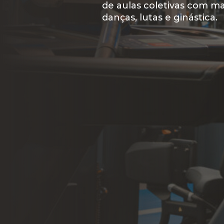
Acreditamos que o fácil ac
de aulas coletivas com ma
mudar a vida de qualquer 
danças, lutas e ginástica.