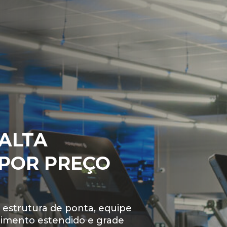
 ALTA
S O
POR PREÇO
TO
RESULTADOS
 EM SAÚDE E
com as desculpas para não
eus alunos a transformar
estrutura de ponta, equipe
ndimento estendido e grade