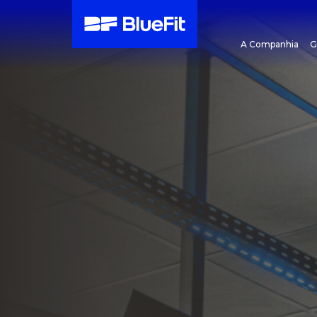
A Companhia
G