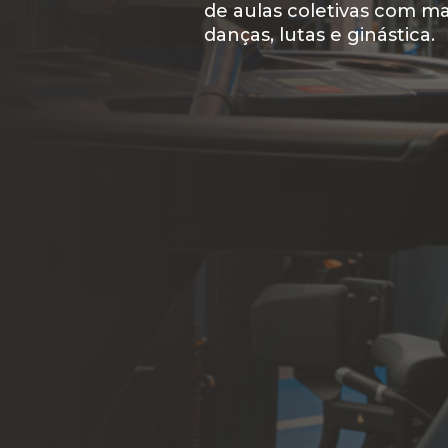
Acreditamos que o fácil ac
de aulas coletivas com ma
mudar a vida de qualquer 
danças, lutas e ginástica.