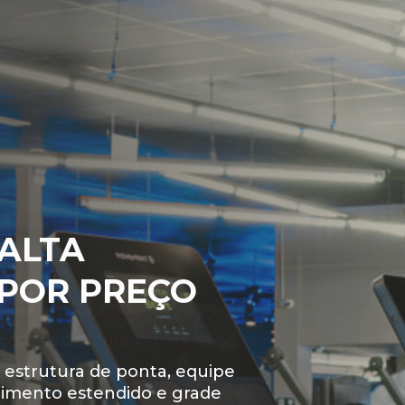
 ALTA
S O
POR PREÇO
TO
RESULTADOS
 EM SAÚDE E
com as desculpas para não
eus alunos a transformar
estrutura de ponta, equipe
ndimento estendido e grade